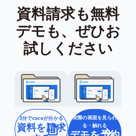
資料請求も無料
デモも、ぜひお
試しください
実際の画面を見られ
3分でcocoが分かる
資料を請求
る・触れる
デモを予約