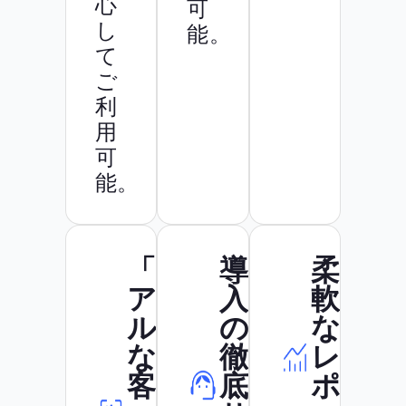
心
可
し
能。
て
ご
利
用
可
能。
「リ
導
柔
ア
入
軟
ル
の
な
な接
徹
レ
客」
底
ポ