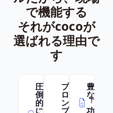
で機能する
それがcocoが
選ばれる理由で
す
圧
プ
豊富
倒
ロ
な
的
ン
「成
に
プ
功」