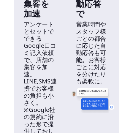
集客を
動応答
加速
で
アンケート
営業時間や
とセットで
スタッフ様
できる
ごとの都合
Google口コ
に応じた自
ミ記入依頼
動応答も可
で、店舗の
能。お客様
集客を加
ごとに対応
速。
を分けたり
LINE,SMS連
も柔軟に。
携でお客様
の負担も小
さく。
※Google社
の規約に沿
った形で提
供しており