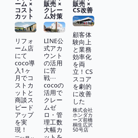
ーム ×
販売 ×
販売 ×
コスト
クレー
CS改善
カット
ム対策
顧客体
リフォ
LINE公
験向上
ーム店
式アカ
と業務
にて
ウント
効率化
coco導
の活用
を両
入1ヶ
に苦
立！CS
月でコ
戦⋯
スコア
ストカ
cocoの
を劇的
ットと
活用で
に改善
商談ス
クレー
した
ピード
ムゼ
株式会社
アップ
ロ・管
ホンダカ
ーズ前橋
を実
理工数
桐生広沢
現！
大幅カ
50号店
ットを