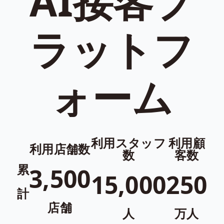
AI接客プ
ラットフ
ォーム
利用スタッフ
利用顧
利用店舗数
数
客数
累
3,500
15,000
250
計
店舗
人
万人