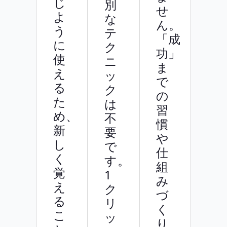
じ
別
せ
よ
な
ん。
う
テ
「成
に
ク
功」
使
ニ
ま
え
ッ
で
る
ク
の
た
は
習
め、
不
慣
新
要
や
し
で
仕
く
す。
組
覚
1
み
え
ク
づ
る
リ
く
こ
ッ
り