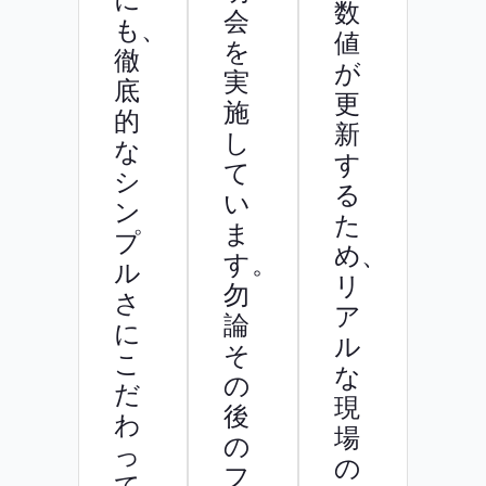
数
会
も、
値
を
徹
が
実
底
更
施
的
新
し
な
す
て
シ
る
い
ン
た
ま
プ
め、
す。
ル
リ
勿
さ
ア
論
に
ル
そ
こ
な
の
だ
現
後
わ
場
の
っ
の
フ
て