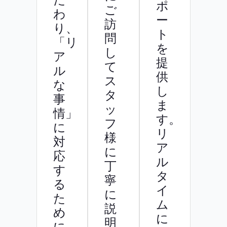
ポ
ご
わ
ー
訪
り、
ト
問
「リ
を
し
ア
提
て
ル
供
ス
な
し
タ
事
ま
ッ
情」
す。
フ
に
リ
様
対
ア
に
応
ル
丁
す
タ
寧
る
イ
に
た
ム
説
め
に
明
に