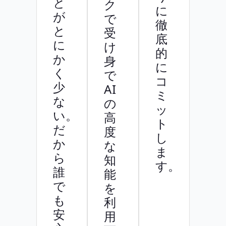
と
ク
に
が
で
徹
と
受
底
に
け
的
か
身
に
く
で
コ
少
AI
ミ
な
の
ッ
い。
高
ト
だ
度
し
か
な
ま
ら
知
す。
誰
能
で
を
も
利
安
用