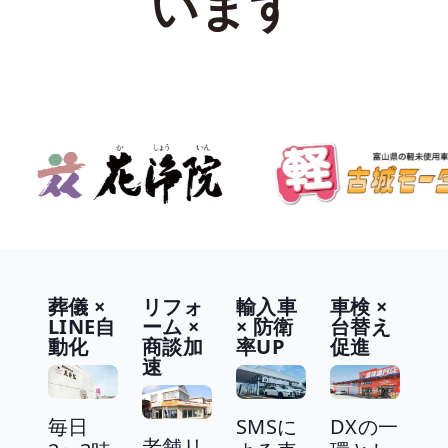
います
葬儀 ×
リフォ
輸入車
車検 ×
LINE自
ーム ×
× 防衛
台替え
動化
商談加
率UP
促進
速
毎日
SMSに
DXの一
老舗リ