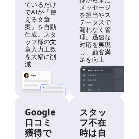
ているだけ
メッセージ
でAIが「使
を担当やス
える文章
テータスで
案」を自動
漏れなく管
生成。スタ
理。迅速な
ッフ様の文
対応を実現
章入力工数
し、顧客満
を大幅に削
足を向上
減
Google
スタッ
口コミ
フ不在
獲得で
時は自