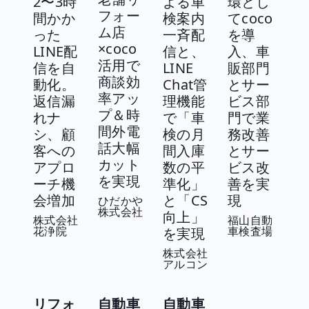
2〜3時
よる車
環とし
フォー
間かか
検案内
てcoco
ム店
った
一斉配
を導
×coco
LINE配
信と、
入、車
活用で
信を自
LINE
販部門
商談効
動化。
Chat管
とサー
率アッ
返信漏
理機能
ビス部
プ＆時
れナ
で「車
門で業
間外電
シ、顧
検の月
務改善
話大幅
客への
間入庫
とサー
カット
アプロ
数の平
ビス改
を実現
ーチ機
準化」
善を実
会増加
と「CS
現
ひだかや
株式会社
向上」
株式会社
福山自動
花浄院
車検査場
を実現
株式会社
アルコン
リフォ
自動車
自動車