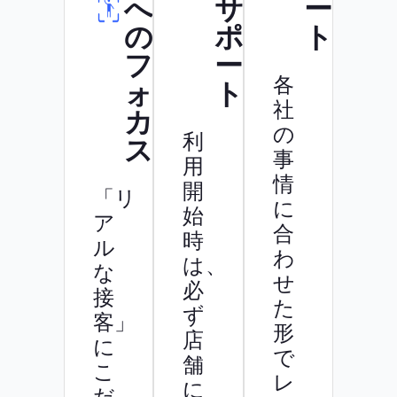
へ
サ
ー
の
ポ
ト
フ
ー
各
ォー
ト
社
カ
の
利
ス
事
用
情
開
「リ
に
始
ア
合
時
ル
わ
は、
な
せ
必
接
た
ず
客」
形
店
に
で
舗
こ
レ
に
だ