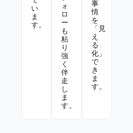
事
ォ
い
情
ロ
ま
を
ー
す。
「見
も
え
粘
る
り
化」
強
で
く
き
伴
ま
走
す。
し
ま
す。