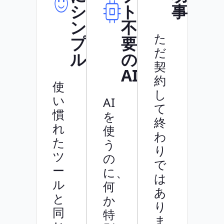
シ
ト
事例
ン
不
た
プ
要
だ
ル
の
契
AI
約
使
し
い
AI
て
慣
を
終
れ
使
わ
た
う
り
ツ
の
で
ー
に、
は
ル
何
あ
と
か
り
同
特
ま